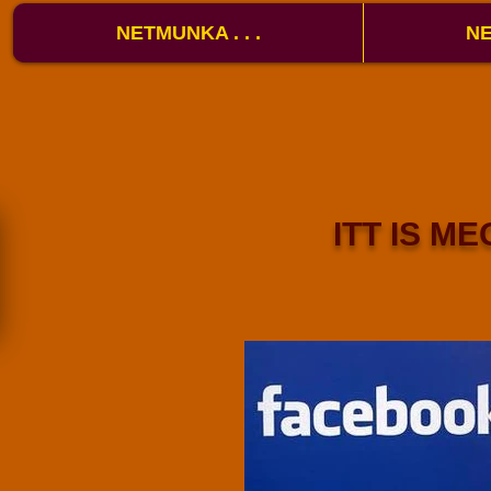
NETMUNKA . . .
NE
ITT IS ME