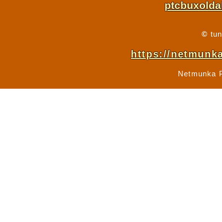
ptcbuxold
©
tu
https://netmunk
Netmunka P