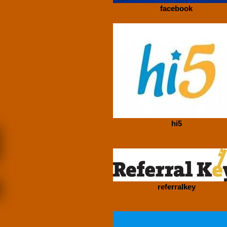
facebook
hi5
referralkey