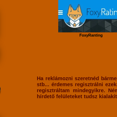
FoxyRanting
Ha reklámozni szeretnéd bármely
stb... érdemes regisztrálni eze
regisztráltam mindegyikre. Né
hírdető felületeket tudsz kialakí